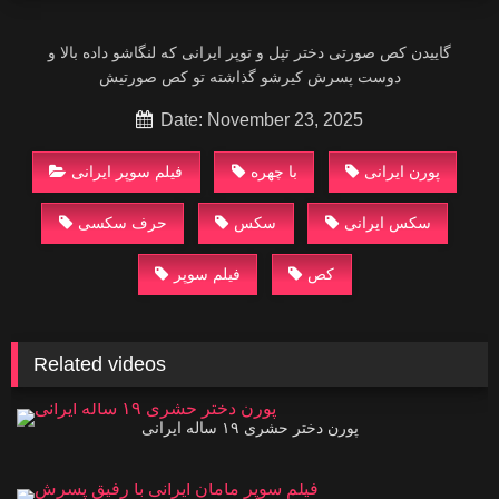
گاییدن کص صورتی‌ دختر تپل و توپر ایرانی‌ که لنگاشو داده بالا و
دوست پسرش کیرشو گذاشته تو کص صورتیش
Date: November 23, 2025
پورن ایرانی
با چهره
سکس ایرانی
سکس
کص
فیلم سوپر
Related videos
00:51
00:40