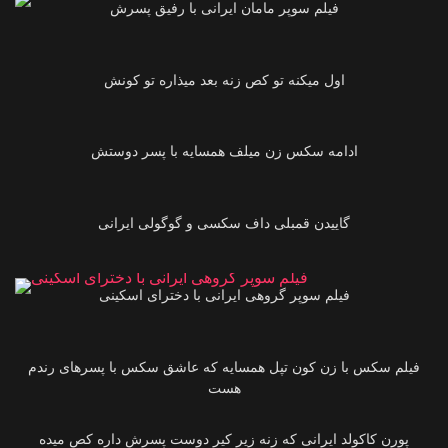
فیلم سوپر مامان ایرانی‌ با رفیق پسرش
01:42
اول میکنه تو کص زنه بعد میذاره تو کونش
01:35
ادامه سکس زن میلف همسایه با پسر دوستش
02:33
00:51
فیلم سوپر گروهی ایرانی‌ با دخترای اسکینی
01:06
فیلم سکس با زن کون تپل همسایه که عاشق سکس با پسر‌های رندم
هست
04:22
پورن کاکولد ایرانی‌ که زنه زیر کیر دوست پسرش داره کص میده