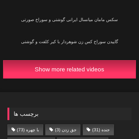
01:17
01:19
گاییدن سوراخ کس زن شوهردار با کیر کلفت و گوشتی
Show more related videos
برچسب ها
جنده
(31)
جق زدن
(3)
با چهره
(73)