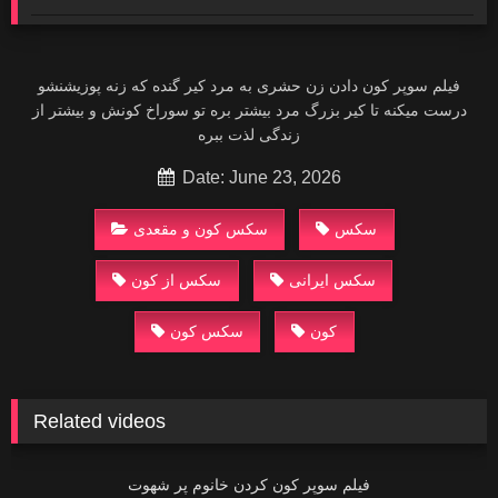
فیلم سوپر کون دادن زن حشری به مرد کیر گنده که زنه پوزیشنشو
درست میکنه تا کیر بزرگ مرد بیشتر بره تو سوراخ کونش و بیشتر از
زندگی‌ لذت ببره
Date: June 23, 2026
سکس
سکس کون و مقعدی
سکس ایرانی
سکس از کون
کون
سکس کون
Related videos
02:20
فیلم سوپر کون کردن خانوم پر شهوت