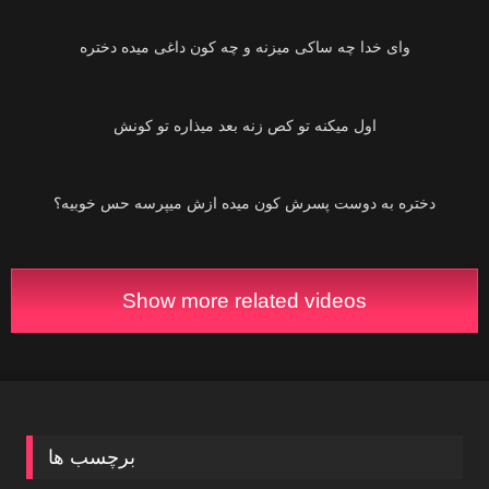
04:23
وای خدا چه ساکی میزنه و چه کون داغی میده دختره
01:42
اول میکنه تو کص زنه بعد میذاره تو کونش
02:30
دختره به دوست پسرش کون میده ازش میپرسه حس خوبیه؟
Show more related videos
برچسب ها