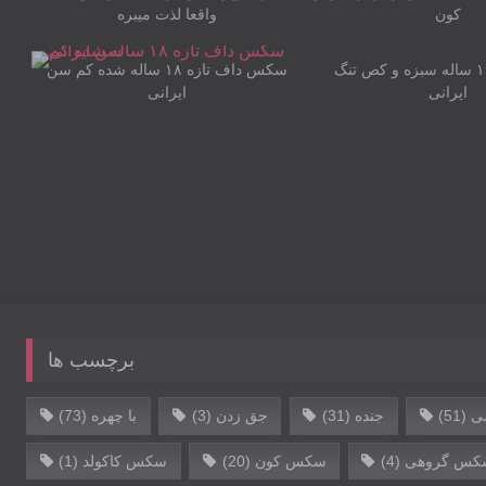
کون
واقعا لذت میبره
01:25
پورن دختر ۱۹ ساله سبزه و کص تنگ
سکس داف تازه ۱۸ ساله شده کم سن
ایرانی
برچسب ها
‌
(51)
جنده
(31)
جق زدن
(3)
با چهره
(73)
کس گروهی
(4)
سکس کون
(20)
سکس کاکولد
(1)