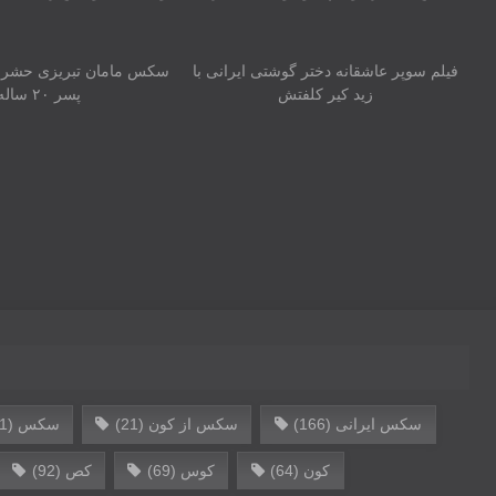
05:12
02:34
فیلم سوپر عاشقانه دختر گوشتی ایرانی‌ با
سکس مامان تبریزی حشری و
زید کیر کلفتش
پسر ۲۰ ساله
سکس ایرانی
(166)
سکس از کون
(21)
سکس
(141)
کون
(64)
کوس
(69)
کص
(92)