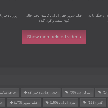
07:14
00:48
 جیگر با یه
فیلم سوپر خفن ایرانی‌ گاییدن دختر خاله
کون سفید و کون گنده
Show more related videos
ساک زدن
(36)
خود ارضایی دختر
(2)
حرف سکسی
کس
(139)
پورن ایرانی
(150)
فیلم سوپر
(173)
س