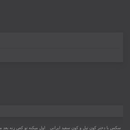
01:42
01:08
اول میکنه تو کص زنه بعد م