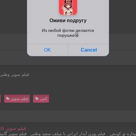
فیلم سوپر وطنی 
کس
فیلم سوپر
00:33
01:13
یذاره تو کونش
فیلم پورن آبدار ایرانی‌ با میلف سفید وطنی
فیلم سوپر گایی