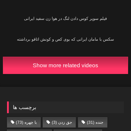
01:23
02:31
سکس با مامان ایرانی‌ که بوی کص و کونش اتاقو برداشته
Show more related videos
برچسب ها
جنده
(31)
جق زدن
(3)
با چهره
(73)