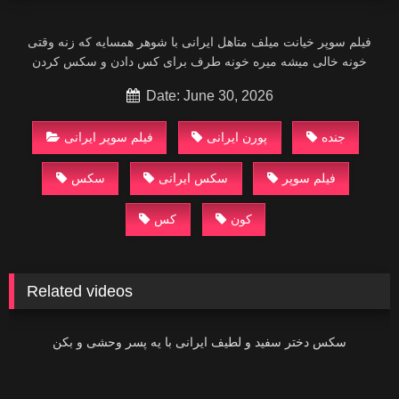
فیلم سوپر خیانت میلف متاهل ایرانی‌ با شوهر همسایه که زنه وقتی‌
خونه خالی‌ میشه میره خونه طرف برای کس دادن و سکس کردن
Date: June 30, 2026
جنده
پورن ایرانی
فیلم سوپر
سکس ایرانی
سکس
کون
کس
Related videos
01:22
سکس دختر سفید و لطیف ایرانی‌ با یه پسر وحشی و بکن
09:03