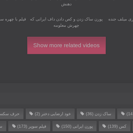
دهنش
04:03
00:39
ی میلف جنده
پورن ساک زدن و کص دادن داف ایرانی‌ که
فیلم با چهره س
چهرش معلومه
Show more related videos
ساک زدن
(36)
خود ارضایی دختر
(2)
حرف سکسی
کس
(139)
پورن ایرانی
(150)
فیلم سوپر
(173)
س