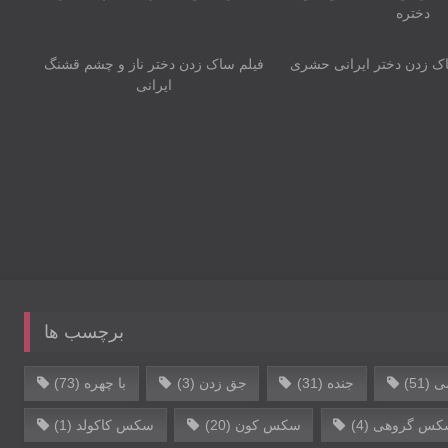
دختره
00:41
اک زدن دختر ایرانی‌ حشری
فیلم ساک زدن دختر ناز و چشم قشنگ
برچسب ها
‌
(51)
جنده
(31)
جق زدن
(3)
با چهره
(73)
کس گروهی
(4)
سکس کون
(20)
سکس کاکولد
(1)