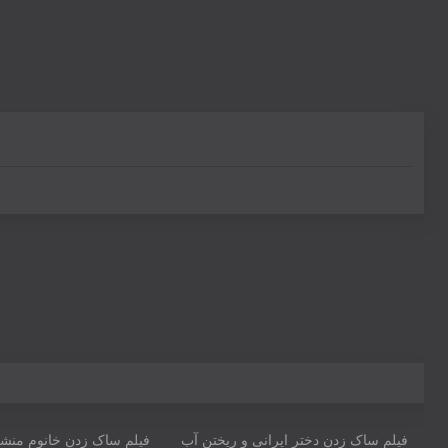
02:26
03:22
فیلم ساک زدن دختر ایرانی‌ و ریختن آب
فیلم ساک زدن خانوم منش