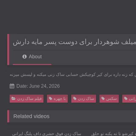
میلف شوهردار برای دوست پسر مایه دارش
About
ه زنه داره برای کیر کوچیکش حسابی‌ ساک زنی‌ میکنه و لیسش میزنه
Date: June 24, 2026
انی
سکس
ساک زدن
با چهره
فیلم ساک زدن
Related videos
01:28
 کیرشو تا ته بکنه تو حلق