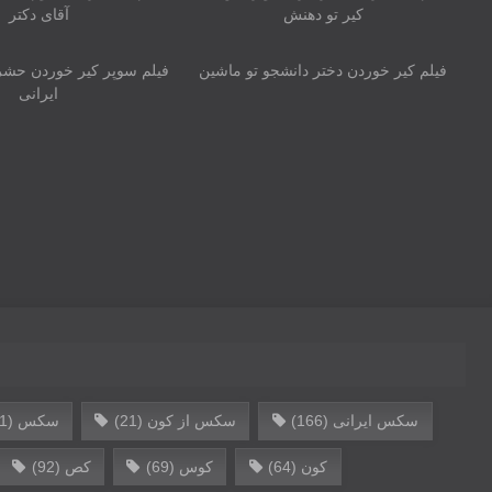
کیر تو دهنش
آقای دکتر
01:26
00:14
فیلم کیر خوردن دختر دانشجو تو ماشین
فیلم سوپر کیر خوردن حشر
سکس ایرانی
(166)
سکس از کون
(21)
سکس
(141)
کون
(64)
کوس
(69)
کص
(92)