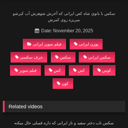
سکس با بانوی شاه کص ایرانی‌ که آخرش شوهرش آب کیرشو
میریزه روی کمرش
Date: November 20, 2025
پورن ایرانی
سکس ایرانی
سکس
کوس
کص
کس
فیلم سوپر
کون
Related videos
00:25
سکس ناب دختر سفید و ناز ایرانی‌ که داره قمبلی حال میکنه