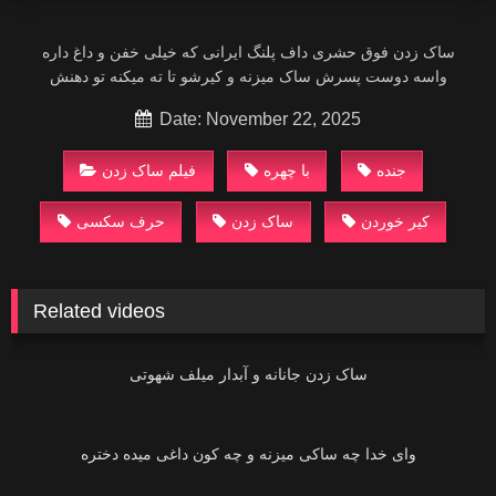
ساک زدن فوق حشری داف پلنگ ایرانی‌ که خیلی‌ خفن و داغ داره
واسه دوست پسرش ساک میزنه و کیرشو تا ته میکنه تو دهنش
Date: November 22, 2025
جنده
با چهره
فیلم ساک زدن
کیر خوردن
ساک زدن
Related videos
02:32
ساک زدن جانانه و آبدار میلف شهوتی
04:23
وای خدا چه ساکی میزنه و چه کون داغی میده دختره